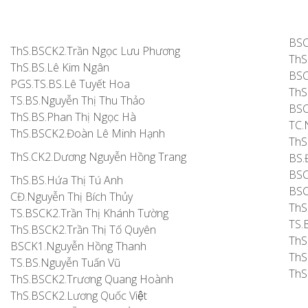
BSC
ThS.BSCK2.Trần Ngọc Lưu Phương
ThS
ThS.BS.Lê Kim Ngân
BSCK
PGS.TS.BS.Lê Tuyết Hoa
ThS
TS.BS.Nguyễn Thị Thu Thảo
BSC
ThS.BS.Phan Thị Ngọc Hà
TC.
ThS.BSCK2.Đoàn Lê Minh Hạnh
ThS
ThS.CK2.Dương Nguyễn Hồng Trang
BS.
BSC
ThS.BS.Hứa Thị Tú Anh
BSCK
CĐ.Nguyễn Thị Bích Thủy
ThS
TS.BSCK2.Trần Thị Khánh Tường
TS.
ThS.BSCK2.Trần Thị Tố Quyên
ThS
BSCK1.Nguyễn Hồng Thanh
ThS.
TS.BS.Nguyễn Tuấn Vũ
ThS
ThS.BSCK2.Trương Quang Hoành
ThS.BSCK2.Lương Quốc Việt